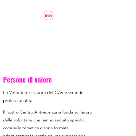
Centro Antiviolenza Icore
o.d.v
TU, NON SEI SOLA
Persone di valore
Le Volontarie : Cuore del CAV e Grande
professionalità
Il nostro Centro Antiviolenza si fonda sul lavoro
delle volontarie che hanno seguito specifici
corsi sulla tematica e sono formate
adeguatamente grazie ad una supervisione