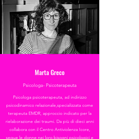
Marta Greco
Psicologa- Psicoterapeuta
Psicologa psicoterapeuta, ad indirizzo
psicodinamico relazionale,specializzata come
terapeuta EMDR, approccio indicato per la
rielaborazione dei traumi. Da più di dieci anni
collabora con il Centro Antiviolenza Icore,
segue le donne nei loro bisogni psicologici e