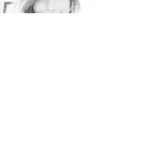
Roberta Colombo
legale civilista
L’avv. Roberta Colombo è iscritta presso
l’Ordine degli Avvocati di Busto Arsizio nonché
nelle liste dei difensori disponibili al Patrocinio a
spese dello Stato di detto Ordine.
Lo studio dell’avv. Roberta Colombo, sito in
Busto Arsizio, offre consulenza ed assistenza
legale, sia stragiudiziale che giudiziale, in
ambito civile.