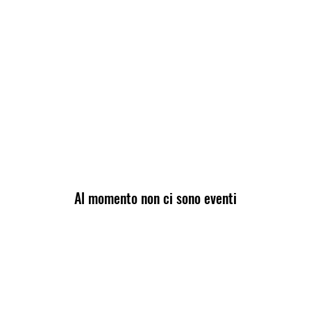
NZA: 345 6062090
za Icore o.d.v
Al momento non ci sono eventi