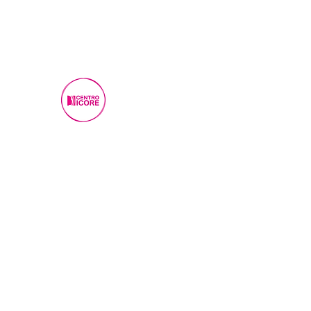
ass.icore@gmail.com
0331 618959 - In caso di EMERGE
Centro Antiviolen
TU, NON SEI SOLA